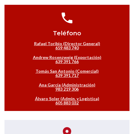
Teléfono
Rafael Toribio (Director General)
659 483 740
Andrew Rosenzweig (Exportación)
639 391 766
Tomás San Antonio (Comercial)
639 391 717
Ana García (Administración)
983 219 306
Álvaro Soler (Admin. y Logística)
605 883 032